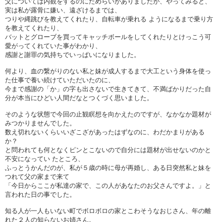
父については内観をするのにためらいがありましたが、やってみると、
実は私が露骨に嫌い、遠ざけるまでは、
つりや縄跳びを教えてくれたり、自転車が乗れる ようになるまで乗り方
を教えてくれたり、
バットとグローブを買ってキャッチボールをしてくれたりとけっこう可
愛がってくれていた事がわかり、
感謝と謝罪の気持ちでいっぱいになりました。
何より、血の繋がりのない私と妹が成人するまで大工という身体を使っ
た仕事で養い続けていただいたのに、
今まで感謝の「か」の字も出さないで生きてきて、不満ばかりだった自
分が本当にひどい人間だなとつくづく思いました。
そのような状態で今回の止観瞑想を向かえたのですが、なかなか題材が
みつかりませんでした。
数え切れないくらいいざこざがあったはずなのに、わだかまりがある
か？
と問われても何となくピンとこないので自分には題材が出せないのかと
不安になってい たところ、
ふっとうかんだのが、私が５歳の時に母が再婚し、ある日突然私と妹を
つれて父の家まで来て
「今日からここが私達の家で、この人があなたのお父さんですよ。」と
言われた日の事でした。
知る人が一人もいない町でボロボロの家とこわそうなおじさん、年の離
れた２人の知らないお姉さん。