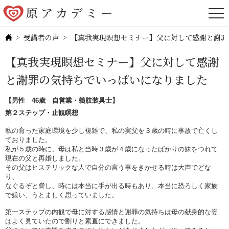
受講者の声
【真我実現瞑想セミナー】父に対して感謝と謝罪
【真我実現瞑想セミナー】父に対して感謝
と謝罪の気持ちでいっぱいになりました
【男性 46歳 自営業・義肢装具士】
第２ステップ・止観瞑想
私の育った家庭環境を少し複雑で、私の実父を３歳の時に事故で亡くし
ておりました。
私が５歳の時に、母は私と当時３歳が４歳になったばかりの妹をつれて
現在の父と再婚しました。
その父はヒステリックな人で自分の言う事をきかせる時は大声でどな
り、
なぐるぞと脅し、時には本当に手が出る時もあり、本当に恐ろしく家族
で嫌い、うとましく思っていました。
第一ステップの内観で母に対する感情と謝罪の気持ちは母の献身的な姿
はよく見ていたので割りと素直にできました。