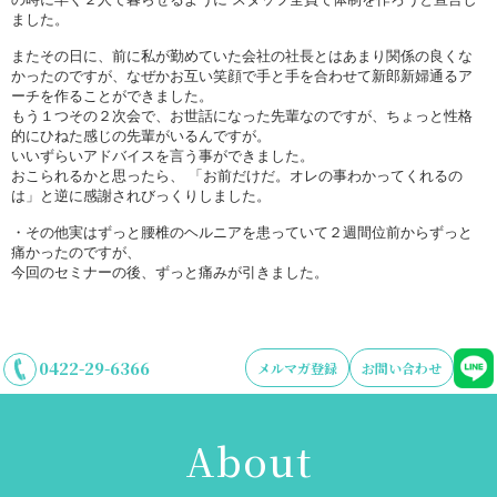
ました。
またその日に、前に私が勤めていた会社の社長とはあまり関係の良くな
かったのですが、なぜかお互い笑顔で手と手を合わせて新郎新婦通るア
ーチを作ることができました。
もう１つその２次会で、お世話になった先輩なのですが、ちょっと性格
的にひねた感じの先輩がいるんですが。
いいずらいアドバイスを言う事ができました。
おこられるかと思ったら、 「お前だけだ。オレの事わかってくれるの
は」と逆に感謝されびっくりしました。
・その他実はずっと腰椎のヘルニアを患っていて２週間位前からずっと
痛かったのですが、
今回のセミナーの後、ずっと痛みが引きました。
0422-29-6366
メルマガ登録
お問い合わせ