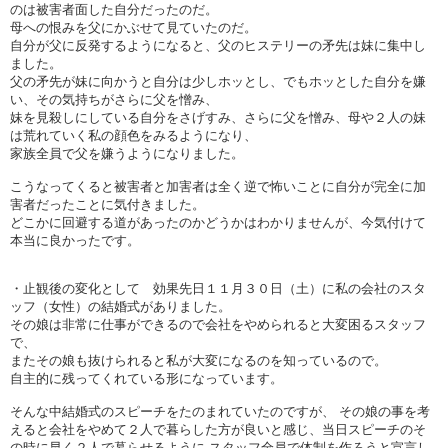
のは被害者面した自分だったのだ。
母への恨みを父にかぶせて見ていたのだ。
自分が父に反発するようになると、父のヒステリーの矛先は妹に集中し
ました。
父の矛先が妹に向かうと自分は少しホッとし、でもホッとした自分を嫌
い、その気持ちがさらに父を憎み、
妹を見殺しにしている自分をさげすみ、さらに父を憎み、母や２人の妹
は荒れていく私の顔色をみるようになり、
家族全員で父を嫌うようになりました。
こうなってくると被害者と加害者は全く逆で怖いことに自分が完全に加
害者だったことに気付きました。
どこかに回避する道があったのかどうかはわかりませんが、今気付けて
本当に良かったです。
・止観後の変化として 効果先日１１月３０日（土）に私の会社のスタ
ッフ（女性）の結婚式がありました。
その娘は非常に仕事ができるので会社をやめられると大変困るスタッフ
で、
またその娘も抜けられると私が大変になるのを知っているので。
自主的に残ってくれている形になっています。
そんな中結婚式のスピーチをたのまれていたのですが、 その娘の事を考
えると会社をやめて２人で暮らした方が良いと感じ、当日スピーチのそ
の時に早く２人で暮らせるように スタッフ全員で体制を作ろうと宣言し