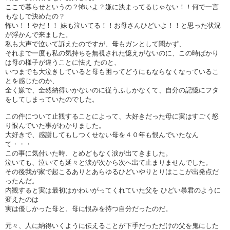
ここで暮らせというの？怖いよ？嫌に決まってるじゃない！！何で一言
もなしで決めたの？
怖い！！やだ！！ 妹も泣いてる！！お母さんひどいよ！！と思った状況
が浮かんで来ました。
私も大声で泣いて訴えたのですが、母もガンとして聞かず、
それまで一度も私の気持ちを無視された憶えがないのに、この時ばかり
は母の様子が違うことに怯え たのと、
いつまでも大泣きしていると母も困ってどうにもならなくなっているこ
とを感じたのか、
全く嫌で、全然納得いかないのに従うふしかなくて、自分の記憶にフタ
をしてしまっていたのでした。
この件について止観することによって、大好きだった母に実はすごく怒
り恨んでいた事がわかりました。
大好きで、感謝してもしつくせない母を４０年も恨んでいたなん
て・・・
この事に気付いた時、とめどもなく涙が出てきました。
泣いても、泣いても延々と涙が次から次へ出て止まりませんでした。
その後我が家で起こるありとあらゆるひどいやりとりはここが出発点だ
ったんだ。
内観すると実は最初はかわいがってくれていた父を ひどい暴君のように
変えたのは
実は優しかった母と、母に恨みを持つ自分だったのだ。
元々、人に納得いくように伝えることが下手だっただけの父を鬼にした