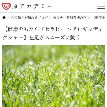
心の曇りが晴れるブログ
セミナー参加者様の声
【健康を
【健康をもたらすセラピー ～アロギャディ
クシャ～】左足がスムーズに動く