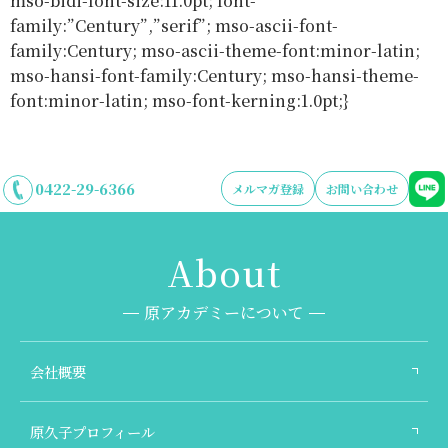
mso-bidi-font-size:11.0pt; font-
family:”Century”,”serif”; mso-ascii-font-
family:Century; mso-ascii-theme-font:minor-latin;
mso-hansi-font-family:Century; mso-hansi-theme-
font:minor-latin; mso-font-kerning:1.0pt;}
0422-29-6366
メルマガ登録
お問い合わせ
原アカデミーについて
会社概要
原久子プロフィール